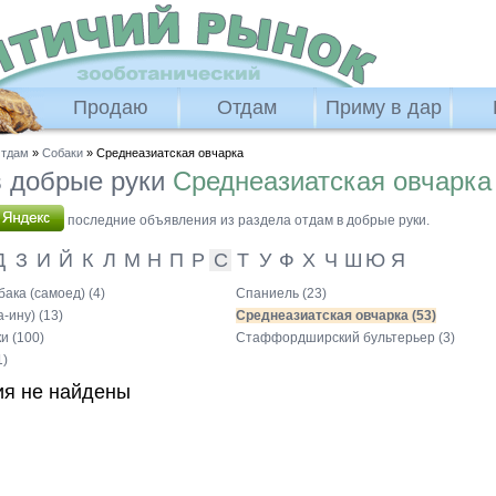
Продаю
Отдам
Приму в дар
тдам
»
Собаки
» Среднеазиатская овчарка
 добрые руки
Среднеазиатская овчарка
последние объявления из раздела отдам в добрые руки.
Д
З
И
Й
К
Л
М
Н
П
Р
С
Т
У
Ф
Х
Ч
Ш
Ю
Я
ака (самоед) (4)
Спаниель (23)
-ину) (13)
Среднеазиатская овчарка (53)
и (100)
Стаффордширский бультерьер (3)
1)
я не найдены