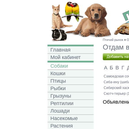
Птичий рынок
»
О
Отдам в
Главная
Мой кабинет
Собаки
А
Б
В
Г
Кошки
Самоедская соб
Птицы
Сиба-ину (шиба
Рыбки
Сибирский хаск
Скотч-терьер (
Грызуны
Объявлени
Рептилии
Лошади
Насекомые
Растения