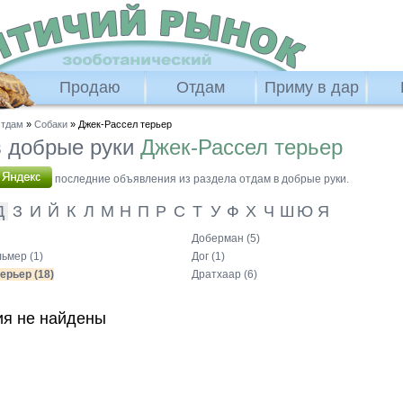
Продаю
Отдам
Приму в дар
тдам
»
Собаки
» Джек-Рассел терьер
 добрые руки
Джек-Рассел терьер
последние объявления из раздела отдам в добрые руки.
Д
З
И
Й
К
Л
М
Н
П
Р
С
Т
У
Ф
Х
Ч
Ш
Ю
Я
Доберман (5)
ьмер (1)
Дог (1)
ерьер (18)
Дратхаар (6)
я не найдены