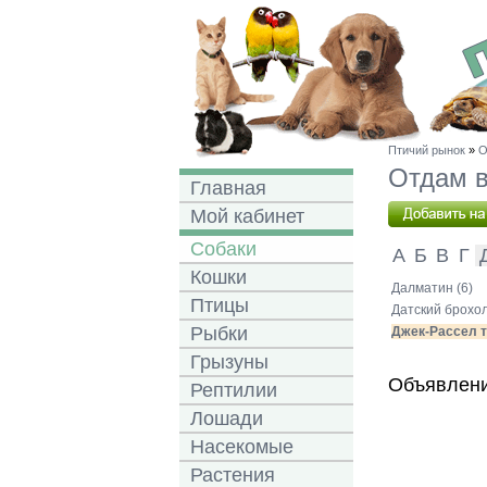
Птичий рынок
»
О
Отдам в
Главная
Мой кабинет
Собаки
А
Б
В
Г
Кошки
Далматин (6)
Птицы
Датский брохол
Рыбки
Джек-Рассел т
Грызуны
Объявлени
Рептилии
Лошади
Насекомые
Растения