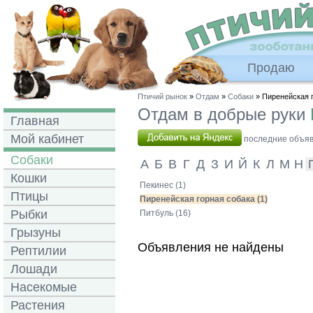
Продаю
Птичий рынок
»
Отдам
»
Собаки
» Пиренейская 
Отдам в добрые руки
Главная
Мой кабинет
последние объявл
Собаки
А
Б
В
Г
Д
З
И
Й
К
Л
М
Н
Кошки
Пекинес (1)
Птицы
Пиренейская горная собака (1)
Рыбки
Питбуль (16)
Грызуны
Объявления не найдены
Рептилии
Лошади
Насекомые
Растения