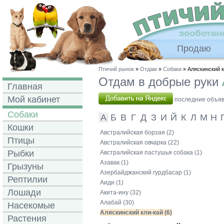
Продаю
Птичий рынок
»
Отдам
»
Собаки
» Аляскинский к
Отдам в добрые руки
Главная
Мой кабинет
последние объявл
Собаки
А
Б
В
Г
Д
З
И
Й
К
Л
М
Н
Кошки
Австралийская борзая (2)
Птицы
Австралийская овчарка (22)
Рыбки
Австралийская пастушья собака (1)
Азавак (1)
Грызуны
Азербайджанский гурдбасар (1)
Рептилии
Аиди (1)
Лошади
Акита-ину (32)
Алабай (30)
Насекомые
Аляскинский кли-кай (6)
Растения