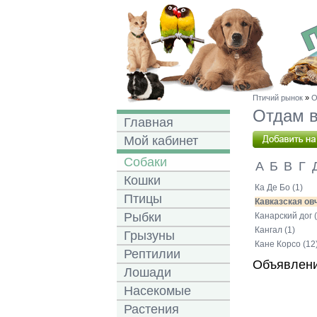
Птичий рынок
»
О
Отдам в
Главная
Мой кабинет
Собаки
А
Б
В
Г
Кошки
Ка Де Бо (1)
Птицы
Кавказская овч
Рыбки
Канарский дог (
Кангал (1)
Грызуны
Кане Корсо (12
Рептилии
Объявлени
Лошади
Насекомые
Растения