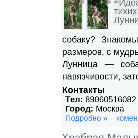
собаку? Знакомь
размеров, с мудр
Лунница — соба
навязчивости, за
Контакты
Тел:
89060516082
Город:
Москва
Подробно »
комен
Храбрая Малы