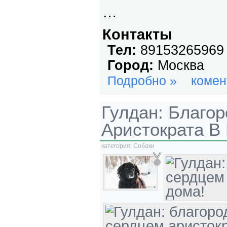
…
Контакты
Тел:
89153265969
Город:
Москва
Подробно »
комен
Гулдан: Благо
Аристократа В
категория:
Собаки