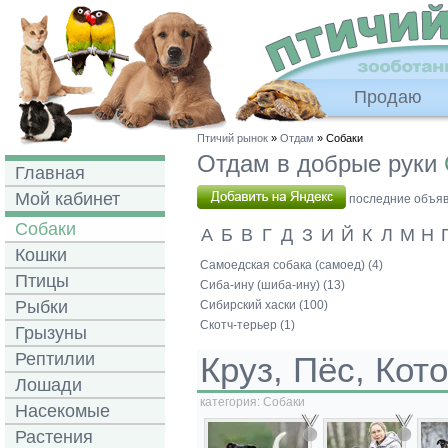
Продаю
Птичий рынок
»
Отдам
» Собаки
Отдам в добрые руки
Главная
Мой кабинет
последние объявл
Собаки
А
Б
В
Г
Д
З
И
Й
К
Л
М
Н
Кошки
Самоедская собака (самоед) (4)
Птицы
Сиба-ину (шиба-ину) (13)
Рыбки
Сибирский хаски (100)
Скотч-терьер (1)
Грызуны
Рептилии
Круз, Пёс, Ко
Лошади
категория:
Собаки
Насекомые
Растения