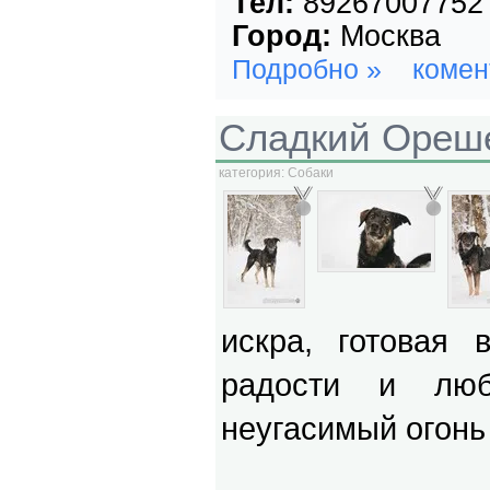
Тел:
89267007752
Город:
Москва
Подробно »
комен
Сладкий Ореш
категория:
Собаки
искра, готовая
радости и люб
неугасимый огонь