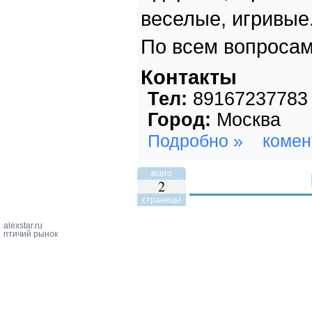
веселые, игривые.
По всем вопроса
Контакты
Тел:
89167237783
Город:
Москва
Подробно »
комен
всего
2
страницы
alexstar.ru
птичий рынок