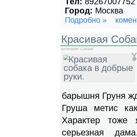
Тел:
89267007752
Город:
Москва
Подробно »
комен
Красивая Соба
категория:
Собаки
барышня Груня ж
Груша метис как
Характер тоже 
серьезная дам