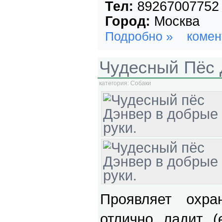
Тел:
89267007752
Город:
Москва
Подробно »
комен
Чудесный Пёс 
категория:
Собаки
Проявляет охра
отлично ладит (