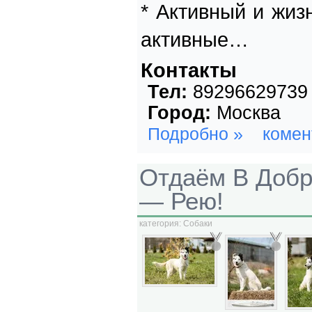
* Активный и жиз
активные…
Контакты
Тел:
89296629739
Город:
Москва
Подробно »
комен
Отдаём В Добр
— Рею!
категория:
Собаки