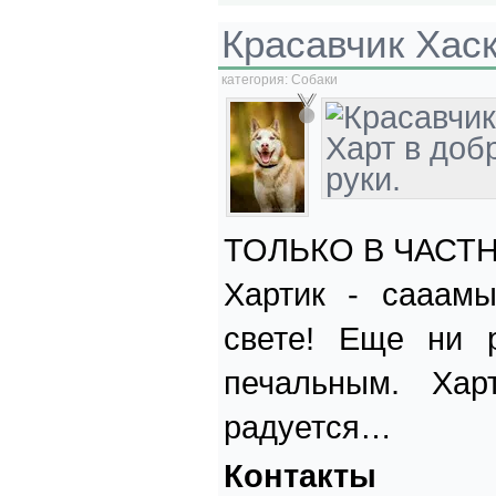
Красавчик Хас
категория:
Собаки
ТОЛЬКО В ЧАСТ
Хартик - сааам
свете! Еще ни 
печальным. Хар
радуется…
Контакты