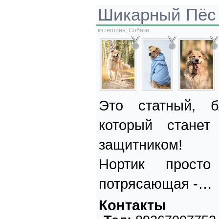
Шикарный Пёс 
категория:
Собаки
Это статный, б
который стане
защитником!
Нортик прост
потрясающая -…
Контакты