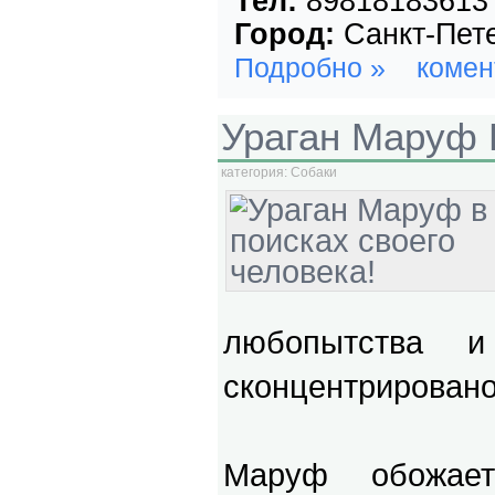
Тел:
89818183613
Город:
Санкт-Пет
Подробно »
комен
Ураган Маруф 
категория:
Собаки
любопытства 
сконцентрировано
Маруф обожает