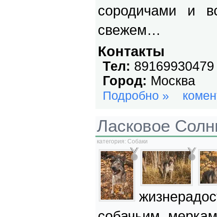
сородичами и в
свежем…
Контакты
Тел:
89169930479
Город:
Москва
Подробно »
комен
Ласковое Сол
категория:
Собаки
жизнерадо
собачьим меркам