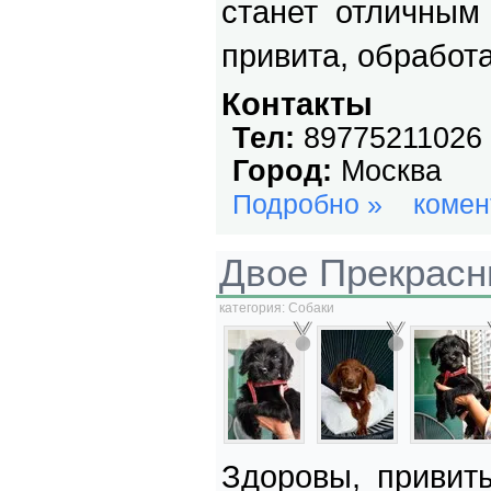
станет отличным
привита, обработ
Контакты
Тел:
89775211026
Город:
Москва
Подробно »
комен
Двое Прекрас
категория:
Собаки
Здоровы, привит