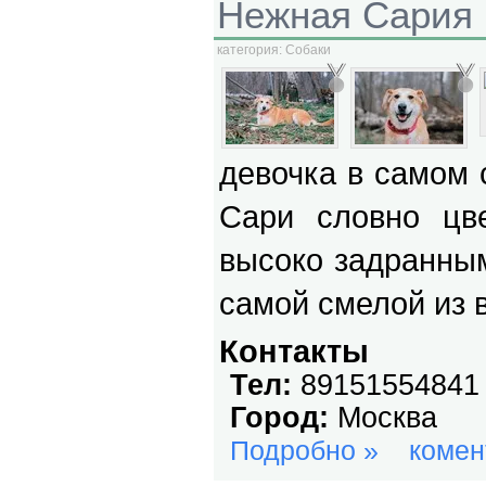
Нежная Сария 
категория:
Собаки
девочка в самом 
Сари словно цве
высоко задранным
самой смелой из 
Контакты
Тел:
89151554841
Город:
Москва
Подробно »
комен