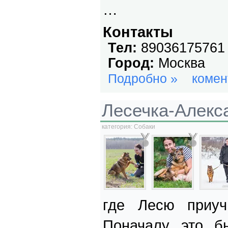
…
Контакты
Тел:
89036175761
Город:
Москва
Подробно »
комен
Лесечка-Алек
категория:
Собаки
где Лесю приуч
Поначалу это б