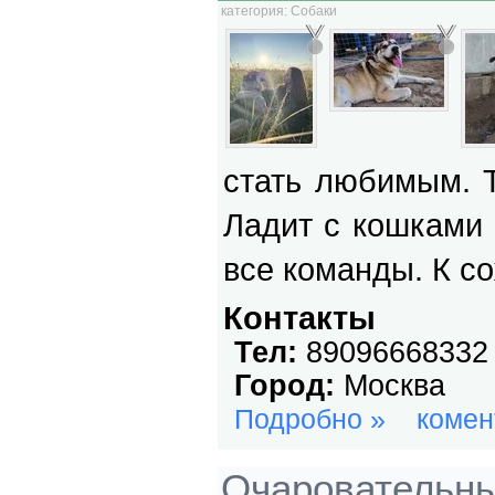
категория:
Собаки
стать любимым. Ти
Ладит с кошками 
все команды. К с
Контакты
Тел:
89096668332
Город:
Москва
Подробно »
комен
Очаровательны