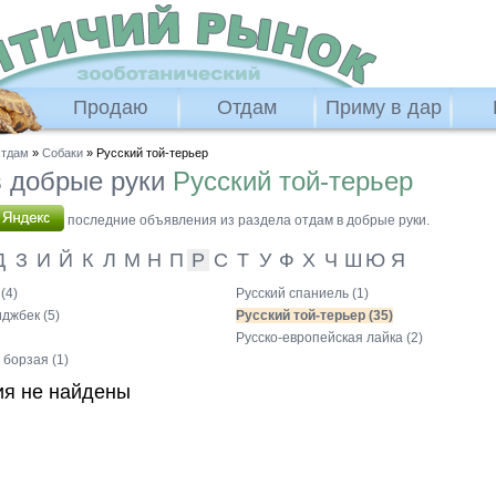
Продаю
Отдам
Приму в дар
тдам
»
Собаки
» Русский той-терьер
 добрые руки
Русский той-терьер
последние объявления из раздела отдам в добрые руки.
Д
З
И
Й
К
Л
М
Н
П
Р
С
Т
У
Ф
Х
Ч
Ш
Ю
Я
(4)
Русский спаниель (1)
джбек (5)
Русский той-терьер (35)
Русско-европейская лайка (2)
 борзая (1)
я не найдены