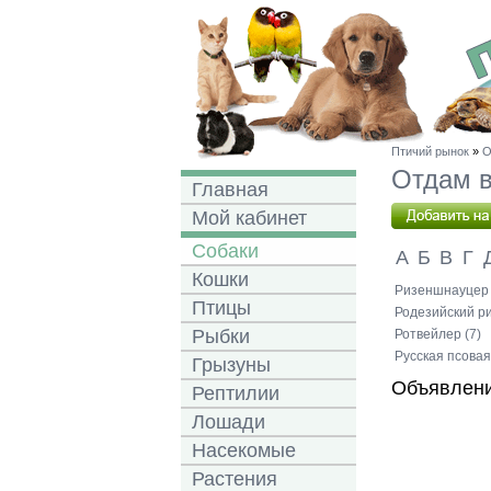
Птичий рынок
»
О
Отдам в
Главная
Мой кабинет
Собаки
А
Б
В
Г
Кошки
Ризеншнауцер 
Птицы
Родезийский ри
Рыбки
Ротвейлер (7)
Русская псовая
Грызуны
Объявлени
Рептилии
Лошади
Насекомые
Растения