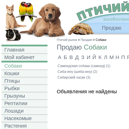
Продаю
Птичий рынок
»
Продаю
» Собаки
Продаю
Собаки
Главная
Мой кабинет
А
Б
В
Д
З
И
Й
К
Л
М
Н
П
Собаки
Самоедская собака (самоед) (1)
Сиба-ину (шиба-ину) (2)
Кошки
Сибирский хаски (3)
Птицы
Рыбки
Объявления не найдены
Грызуны
Рептилии
Лошади
Насекомые
Растения