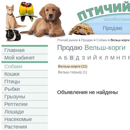
Продаю
Птичий рынок
»
Продаю
»
Собаки
» Вельш-корги
Продаю
Вельш-корги
Главная
Мой кабинет
А
Б
В
Д
З
И
Й
К
Л
М
Н
П
Собаки
Вельш-корги (11)
Вельш-терьер (1)
Кошки
Птицы
Рыбки
Объявления не найдены
Грызуны
Рептилии
Лошади
Насекомые
Растения