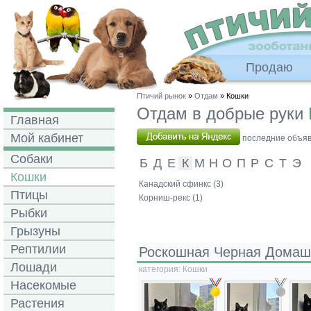
Продаю
Птичий рынок
»
Отдам
» Кошки
Отдам в добрые руки
Главная
Мой кабинет
последние объявл
Собаки
Б
Д
Е
К
М
Н
О
П
Р
С
Т
Э
Кошки
Канадский сфинкс (3)
Птицы
Корниш-рекс (1)
Рыбки
Грызуны
Рептилии
Роскошная Черная Домаш
Лошади
категория:
Кошки
Насекомые
Растения