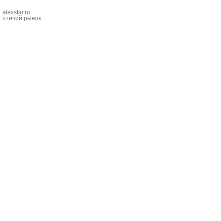
alexstar.ru
птичий рынок