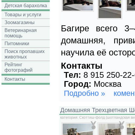
Детская барахолка
Товары и услуги
Зоомагазины
Багире всего 3–
Ветеринарная
помощь
домашняя, прив
Питомники
научила её остор
Поиск пропавших
животных
Контакты
Рейтинг
фотографий
Тел:
8 915 250-22
Контакты
Город:
Москва
Подробно »
комен
Домашняя Трехцветная Ш
категория:
Скоттиш-фолд (шотландская ви