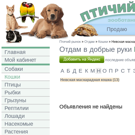
Продаю
Птичий рынок
»
Отдам
»
Кошки
» Невская маска
Отдам в добрые руки
Главная
Мой кабинет
последние объявл
Собаки
А
Б
Д
Е
К
М
Н
О
П
Р
С
Т
Кошки
Невская маскарадная кошка (13)
Птицы
Рыбки
Грызуны
Объявления не найдены
Рептилии
Лошади
Насекомые
Растения