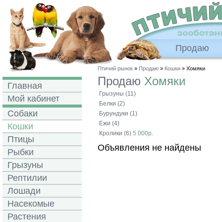
Продаю
Птичий рынок
»
Продаю
»
Кошки
» Хомяки
Продаю
Хомяки
Главная
Грызуны (11)
Мой кабинет
Белки (2)
Собаки
Бурундуки (1)
Ежи (4)
Кошки
Кролики (6)
5 000р.
Птицы
Объявления не найдены
Рыбки
Грызуны
Рептилии
Лошади
Насекомые
Растения