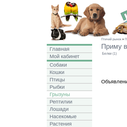
Птичий рынок
»
П
Приму 
Главная
Белки (1)
Мой кабинет
Собаки
Кошки
Птицы
Объявлени
Рыбки
Грызуны
Рептилии
Лошади
Насекомые
Растения