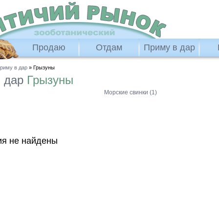
Продаю
Отдам
Приму в дар
риму в дар
» Грызуны
в дар
Грызуны
Морские свинки (1)
я не найдены