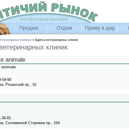
Продаю
Отдам
Приму в дар
етеринарные клиники
» Адреса ветеринарных клиник
ветеринарных клиник
e animale
 animale
9-59-90
а, Рязанский пр., 16
1-36-81
а, Соломенной Сторожки пр., 16А