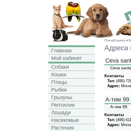
Птичий рынок
»
В
Адреса 
Главная
Мой кабинет
Ceva sant
Собаки
Ceva sante
Кошки
Контакты
Тел:
(495) 72
Птицы
Адрес:
Москв
Рыбки
Грызуны
А-тим 99
Рептилии
А-тим 99
Лошади
Контакты
Насекомые
Тел:
(495) 61
Адрес:
Москв
Растения