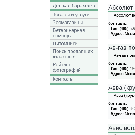
Детская барахолка
Абсолют 
Товары и услуги
Абсолют в
Зоомагазины
Контакты
Тел:
(495) 50
Ветеринарная
Адрес:
Москв
помощь
Питомники
Ав-гав п
Поиск пропавших
Ав-гав по
животных
Контакты
Рейтинг
Тел:
(495) 49
фотографий
Адрес:
Моск
Контакты
Авва (кр
Авва (круг
Контакты
Тел:
(495) 34
Адрес:
Москв
Авис вет