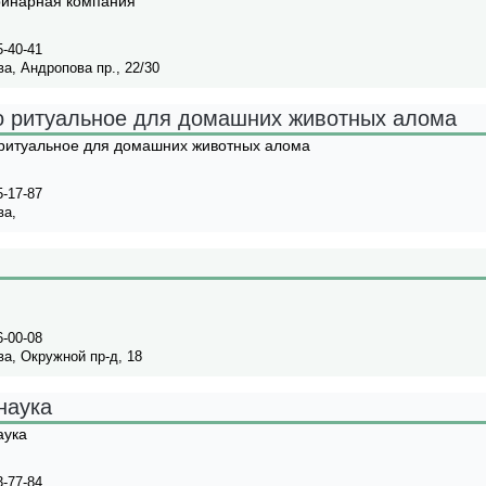
ринарная компания
5-40-41
а, Андропова пр., 22/30
о ритуальное для домашних животных алома
 ритуальное для домашних животных алома
5-17-87
ва,
6-00-08
а, Окружной пр-д, 18
наука
аука
3-77-84