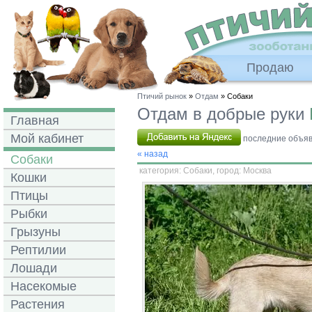
Продаю
Птичий рынок
»
Отдам
» Собаки
Отдам в добрые руки
Главная
Мой кабинет
последние объявл
« назад
Собаки
категория:
Собаки
, город: Москва
Кошки
Птицы
Рыбки
Грызуны
Рептилии
Лошади
Насекомые
Растения