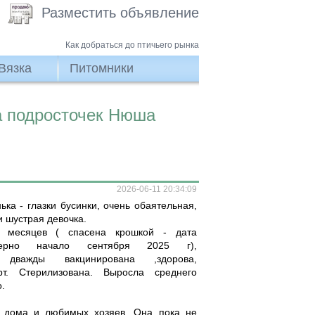
Разместить объявление
Как добраться до птичьего рынка
Вязка
Питомники
а подросточек Нюша
2026-06-11 20:34:09
ка - глазки бусинки, очень обаятельная,
и шустрая девочка.
 месяцев ( спасена крошкой - дата
ерно начало сентября 2025 г),
а, дважды вакцинирована ,здорова,
т. Стерилизована. Выросла среднего
.
 дома и любимых хозяев. Она пока не