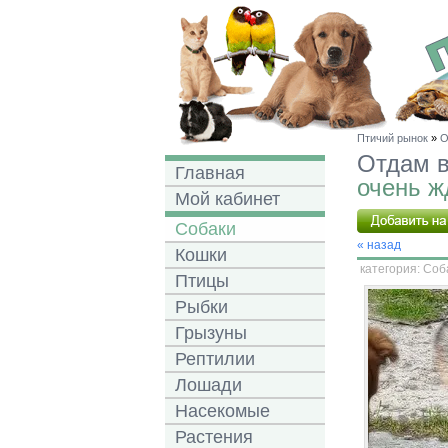
Птичий рынок
»
О
Отдам в
Главная
очень ж
Мой кабинет
Собаки
« назад
Кошки
категория:
Соб
Птицы
Рыбки
Грызуны
Рептилии
Лошади
Насекомые
Растения