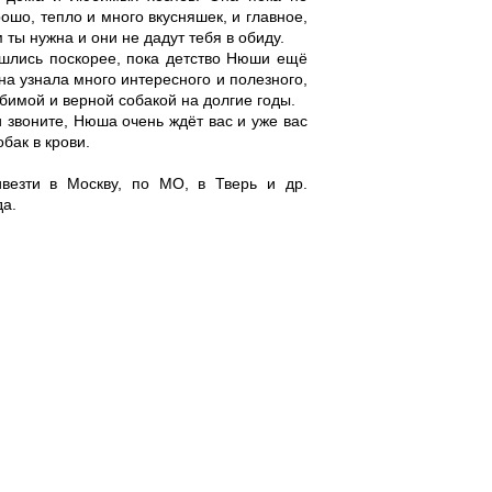
рошо, тепло и много вкусняшек, и главное,
 ты нужна и они не дадут тебя в обиду.
шлись поскорее, пока детство Нюши ещё
на узнала много интересного и полезного,
бимой и верной собакой на долгие годы.
 звоните, Нюша очень ждёт вас и уже вас
обак в крови.
езти в Москву, по МО, в Тверь и др.
а.