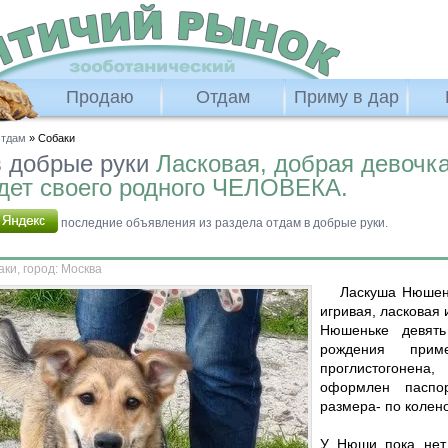
Продаю
Отдам
Приму в дар
тдам
» Собаки
 добрые руки
Ласковая, добрая девочк
дет своего родного ЧЕЛОВЕКА.
последние объявления из раздела отдам в добрые руки.
аки
, город: Москва
Ласкуша Нюшень
игривая, ласковая 
Нюшеньке девять
рождения прим
проглистогонен
оформлен паспор
размера- по колено
У Нюши пока нет